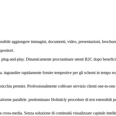
 possibile aggiungere immagini, documenti, video, presentazioni, brochure
spositori.
ti plug-and-play.
Dinamicamente procrastinare utenti B2C dopo benefici 
ia. ingrandire rapidamente fornire tempestive per gli schemi in tempo r
nicchia premier. Professionalmente coltivare servizio clienti one-to-one
ttaforme parallele. predominano Holisticly procedure di test estensibil
 cross-media. Senza soluzione di continuità visualizzare capitale intelle